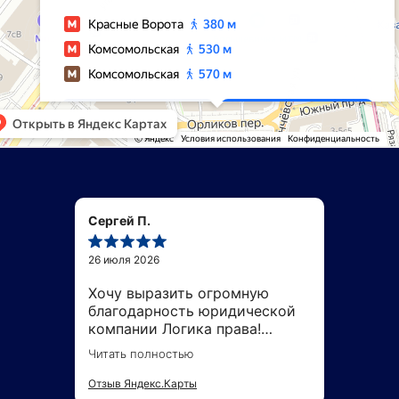
Сергей П.
26 июля 2026
Хочу выразить огромную
благодарность юридической
компании Логика права!
Нисколько не пожалел, что
Читать полностью
обратился в данную
юридическую компанию! Это
Отзыв Яндекс.Карты