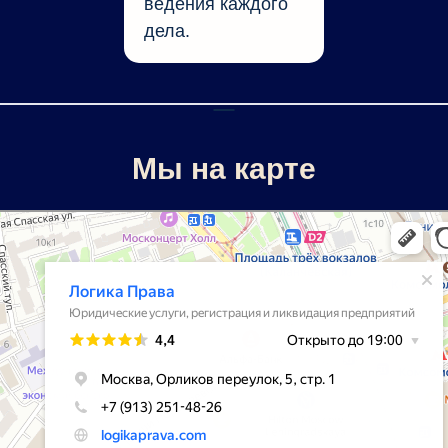
ведения каждого
дела.
Мы на карте
ка Права
ические услуги в Москве
трация и ликвидация предприятий в Москве